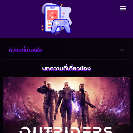
หัวข้อที่น่าสนใจ
บทความที่เกี่ยวข้อง