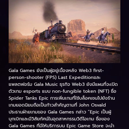
Gala Games ยังเป็นผู้อยู่เบื้องหลัง Web3 first-
person-shooter (FPS) Last Expeditionและ
แพลตฟอร์ม Gala Music ธุรกิจ Web3 ยังมีแผนที่จะเปิด
ตัวเกม esports แบบ non-fungible token (NFT) ชื่อ
Spider Tanks Epic การเพิ่มเกมที่ใช้บล็อคเชนไปยังร้าน
เกมยอดนิยมถือเป็นก้าวสำคัญตามที่ John Osvald
ประธานฝ่ายเกมของ Gala Games กล่าว “Epic เป็นผู้
บุกเบิกและมีวิสัยทัศน์ในอุตสาหกรรมวิดีโอเกม ชื่อของ
Gala Games ที่มีให้บริการบน Epic Game Store จะนำ