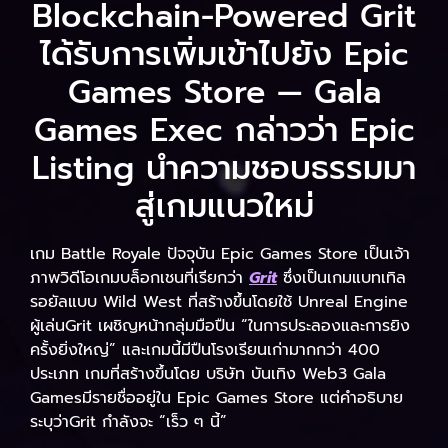
Blockchain-Powered Grit
ได้รับการเพิ่มเข้าไปยัง Epic
Games Store — Gala
Games Exec กล่าวว่า Epic
Listing นำความชอบธรรมมา
สู่เกมแนวใหม่
เกม Battle Royale ปัจจุบัน Epic Games Store เป็นเจ้า
ภาพวิดีโอเกมบล็อกเชนที่เรียกว่า
Grit
ซึ่งเป็นเกมแบทเทิล
รอยัลแบบ Wild West ที่สร้างขึ้นโดยใช้ Unreal Engine
ผู้เล่นGrit เผชิญหน้ากลุ่มมือปืน “ในการประลองและการยิง
ครั้งยิ่งใหญ่” และเกมนี้มีปืนโรงเรียนเก่ามากกว่า 400
ประเภท เกมที่สร้างขึ้นโดย บริษัท บันเทิง Web3 Gala
Gamesมีรายชื่ออยู่ใน Epic Games Store แต่คำอธิบาย
ระบุว่าGrit กำลังจะ “เร็ว ๆ นี้”