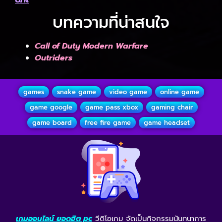
Grit
บทความที่น่าสนใจ
Call of Duty Modern Warfare
Outriders
games
snake game
video game
online game
game google
game pass xbox
gaming chair
game board
free fire game
game headset
เกมออนไลน์ ยอดฮิต pc
วีดิโอเกม จัดเป็นกิจกรรมนันทนาการ