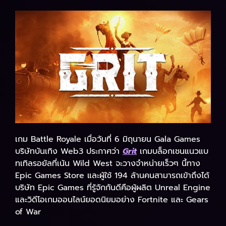
เกม Battle Royale เมื่อวันที่ 6 มิถุนายน Gala Games
บริษัทบันเทิง Web3 ประกาศว่า
Grit
เกมบล็อกเชนแนวแบ
ทเทิลรอยัลที่เน้น Wild West จะวางจำหน่ายเร็วๆ นี้ทาง
Epic Games Store และผู้ใช้ 194 ล้านคนสามารถเข้าถึงได้
บริษัท Epic Games ที่รู้จักกันดีคือผู้ผลิต Unreal Engine
และวิดีโอเกมออนไลน์ยอดนิยมอย่าง Fortnite และ Gears
of War